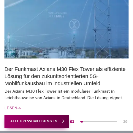
Der Funkmast Axians M30 Flex Tower als effiziente
Lösung für den zukunftsorientierten 5G-
Mobilfunkausbau im industriellen Umfeld
Der Axians M30 Flex Tower ist ein modularer Funkmast in
Leichtbauweise von Axians in Deutschland. Die Lösung eignet
sich sowohl für temporäre Einsätze als auch für den dauerhaften
LESEN
stationären Betrieb in 5G-Campusnetzen. Insbesondere in
komplexen Industrieumgebungen, die auf eine sichere,
ALLE PRESSEMELDUNGEN
01
20
skalierbare, stabile und hochperformante Kommunikation
innerhalb eines Produktionsstandortes angewiesen sind, zeigen