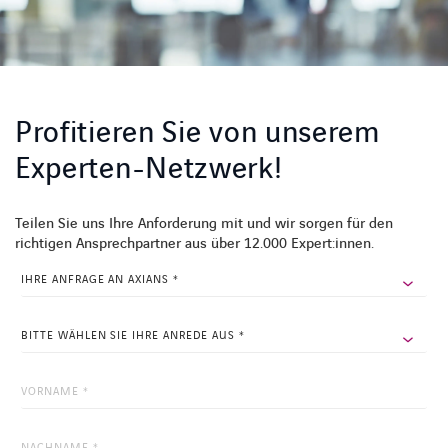
Profitieren Sie von unserem
Experten-Netzwerk!
Teilen Sie uns Ihre Anforderung mit und wir sorgen für den
richtigen Ansprechpartner aus über 12.000 Expert:innen.
NAME
Dieses
Feld
dient
zur
Validierung
und
sollte
nicht
verändert
werden.