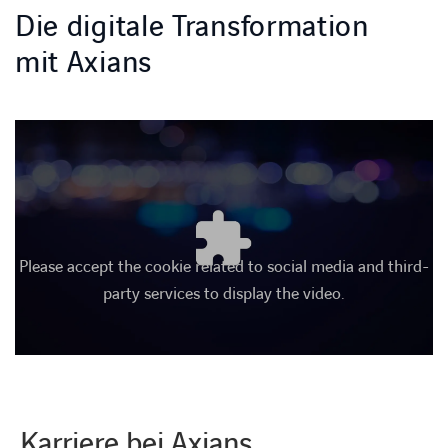
Die digitale Transformation
mit Axians
Please accept the cookie related to social media and third-
party services to display the video.
LINKEDIN
XING
FACEBOOK
INSTAGRAM
YOUTUB
Karriere bei Axians