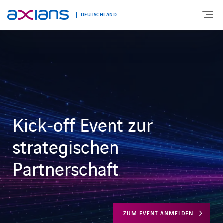
DEUTSCHLAND
ÜBER UNS
PORTFOLIO
Kick‑off Event zur
PRODUKTE
strategischen
BRANCHEN
Partnerschaft
NEWS UND INSIGHTS
ZUM EVENT ANMELDEN
REFERENZEN