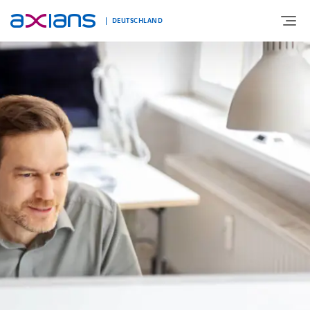
DEUTSCHLAND
ÜBER UNS
PORTFOLIO
PRODUKTE
BRANCHEN
NEWS UND INSIGHTS
REFERENZEN