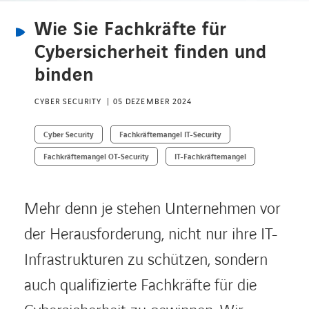
Wie Sie Fachkräfte für
KARRIERE
Cybersicherheit finden und
binden
Karriere
CYBER SECURITY
05 DEZEMBER 2024
Cyber Security
Fachkräftemangel IT-Security
Subunternehmer
Fachkräftemangel OT-Security
IT-Fachkräftemangel
Kontakt
Mehr denn je stehen Unternehmen vor
der Herausforderung, nicht nur ihre IT-
Infrastrukturen zu schützen, sondern
auch qualifizierte Fachkräfte für die