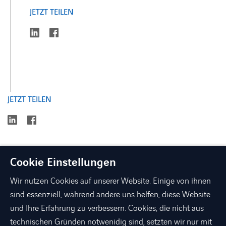
JETZT TEILEN
linkedin
facebook
JETZT TEILEN
linkedin
facebook
Cookie Einstellungen
Wir nutzen Cookies auf unserer Website. Einige von ihnen
sind essenziell, während andere uns helfen, diese Website
und Ihre Erfahrung zu verbessern. Cookies, die nicht aus
technischen Gründen notwenidig sind, setzten wir nur mit
linkedin
xing
facebook
instagram
youtube