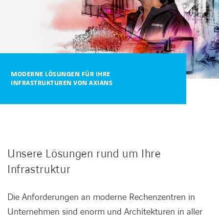
KARRIERE
Karriere
MODERNE LÖSUNGEN FÜR IHRE
INFRASTRUKTUREN VON AXIANS
Subunternehmer
Kontakt
Unsere Lösungen rund um Ihre
Infrastruktur
Die Anforderungen an moderne Rechenzentren in
Unternehmen sind enorm und Architekturen in aller