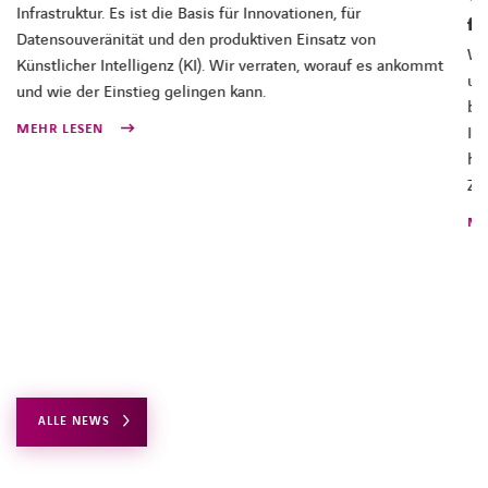
Infrastruktur. Es ist die Basis für Innovationen, für
fü
Datensouveränität und den produktiven Einsatz von
We
Künstlicher Intelligenz (KI). Wir verraten, worauf es ankommt
un
und wie der Einstieg gelingen kann.
be
MEHR LESEN
Inf
ho
Zu
ME
ALLE NEWS