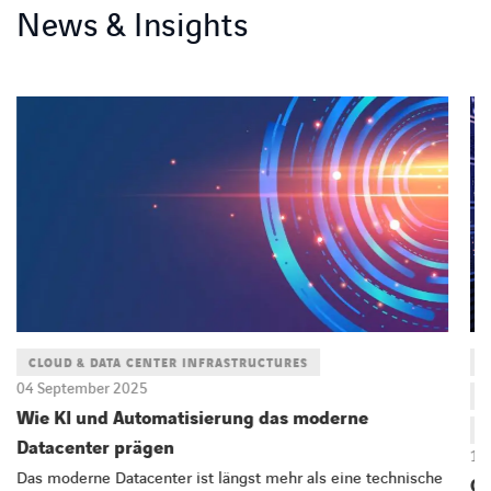
News & Insights
CLOUD & DATA CENTER INFRASTRUCTURES
C
04 September 2025
D
Wie KI und Automatisierung das moderne
E
Datacenter prägen
16
Das moderne Datacenter ist längst mehr als eine technische
Ci