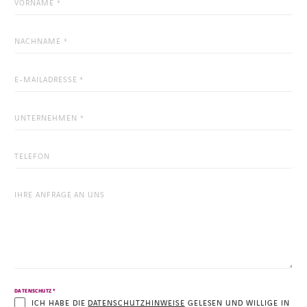
Feld
dient
zur
Validierung
und
sollte
nicht
verändert
werden.
*
DATENSCHUTZ
ICH HABE DIE
DATENSCHUTZHINWEISE
GELESEN UND WILLIGE IN