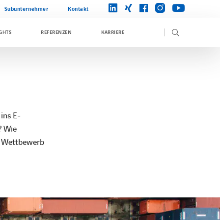
instagram
linkedin
xing
facebook
youtube
Subunternehmer
Kontakt
GHTS
REFERENZEN
KARRIERE
ins E-
? Wie
im Wettbewerb