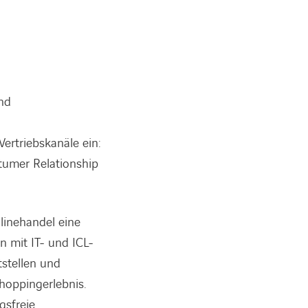
und
ertriebskanäle ein:
tumer Relationship
linehandel eine
n mit IT- und ICL-
tstellen und
opping­erlebnis.
gsfreie