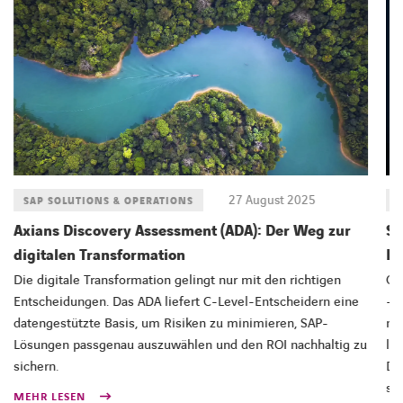
27 August 2025
SAP SOLUTIONS & OPERATIONS
S
Axians Discovery Assessment (ADA): Der Weg zur
SA
digitalen Transformation
Ds
Die digitale Transformation gelingt nur mit den richtigen
Cl
Entscheidungen. Das ADA liefert C-Level-Entscheidern eine
– 
datengestützte Basis, um Risiken zu minimieren, SAP-
mi
Lösungen passgenau auszuwählen und den ROI nachhaltig zu
le
sichern.
Di
st
MEHR LESEN