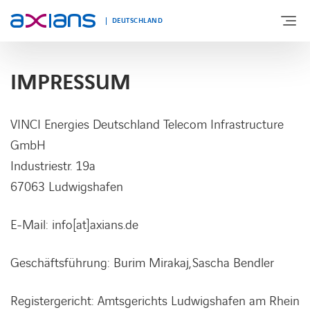
DEUTSCHLAND
IMPRESSUM
ÜBER UNS
VINCI Energies Deutschland Telecom Infrastructure
PORTFOLIO
GmbH
Industriestr. 19a
PRODUKTE
67063 Ludwigshafen
BRANCHEN
E-Mail: info[at]axians.de
Geschäftsführung:
Burim Mirakaj, Sascha Bendler
NEWS UND INSIGHTS
Registergericht: Amtsgerichts Ludwigshafen am Rhein
REFERENZEN