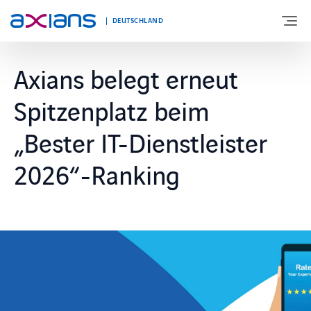
DEUTSCHLAND
Axians belegt erneut
ÜBER UNS
Spitzenplatz beim
PORTFOLIO
„Bester IT-Dienstleister
2026“-Ranking
PRODUKTE
BRANCHEN
NEWS UND INSIGHTS
REFERENZEN