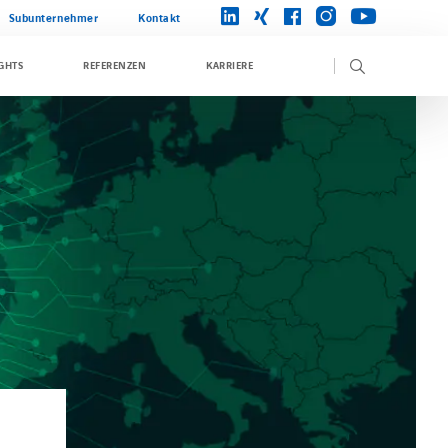
instagram
linkedin
xing
facebook
youtube
Subunternehmer
Kontakt
GHTS
REFERENZEN
KARRIERE