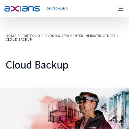
DEUTSCHLAND
HOME
PORTFOLIO
CLOUD & DATA CENTER INFRASTRUCTURES
ÜBER UNS
CLOUD BACKUP
PORTFOLIO
Cloud Backup
PRODUKTE
BRANCHEN
NEWS UND INSIGHTS
REFERENZEN