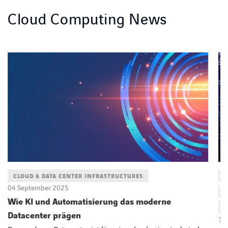
Cloud Computing News
LINKEDIN
XING
FACEBOOK
INSTAGRAM
YOUTUB
CLOUD & DATA CENTER INFRASTRUCTURES
C
04 September 2025
D
Wie KI und Automatisierung das moderne
E
Datacenter prägen
16