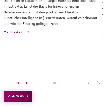
Das moderne Datacenter ist längst mehr als eine technische
Ci
Infrastruktur. Es ist die Basis für Innovationen, für
fü
Datensouveränität und den produktiven Einsatz von
We
Künstlicher Intelligenz (KI). Wir verraten, worauf es ankommt
un
und wie der Einstieg gelingen kann.
be
MEHR LESEN
Inf
ho
Zu
ME
01
10
ALLE NEWS