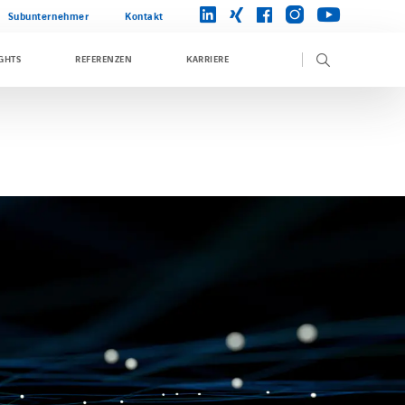
instagram
linkedin
xing
facebook
youtube
Subunternehmer
Kontakt
GHTS
REFERENZEN
KARRIERE