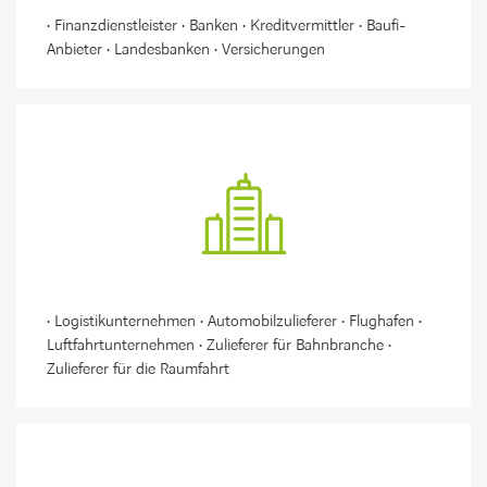
• Finanzdienstleister • Banken • Kreditvermittler • Baufi-
Anbieter • Landesbanken • Versicherungen
• Logistikunternehmen • Automobilzulieferer • Flughafen •
LINKEDIN
XING
FACEBOOK
INSTAGRAM
YOUTUB
Luftfahrtunternehmen • Zulieferer für Bahnbranche •
Zulieferer für die Raumfahrt