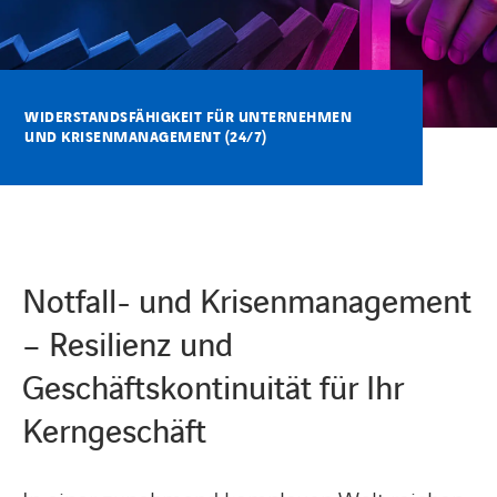
KARRIERE
WIDERSTANDSFÄHIGKEIT FÜR UNTERNEHMEN
UND KRISENMANAGEMENT (24/7)
Karriere
Subunternehmer
Notfall- und Krisenmanagement
Kontakt
– Resilienz und
Geschäftskontinuität für Ihr
Kerngeschäft