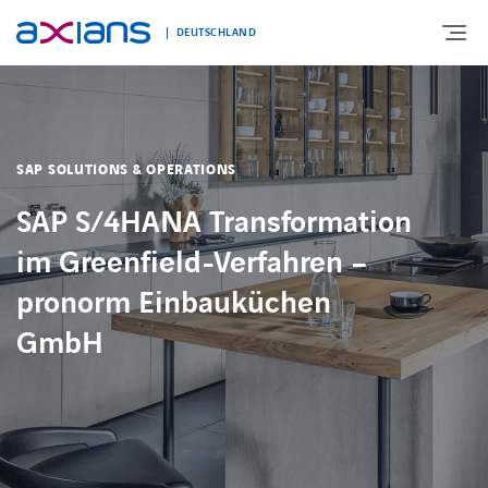
DEUTSCHLAND
ÜBER UNS
SAP SOLUTIONS & OPERATIONS
PORTFOLIO
SAP S/4HANA Transformation
im Greenfield-Verfahren –
PRODUKTE
pronorm Einbauküchen
GmbH
BRANCHEN
NEWS UND INSIGHTS
REFERENZEN