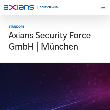
DEUTSCHLAND
STANDORT
Axians Security Force
ÜBER UNS
GmbH | München
PORTFOLIO
PRODUKTE
BRANCHEN
NEWS UND INSIGHTS
REFERENZEN