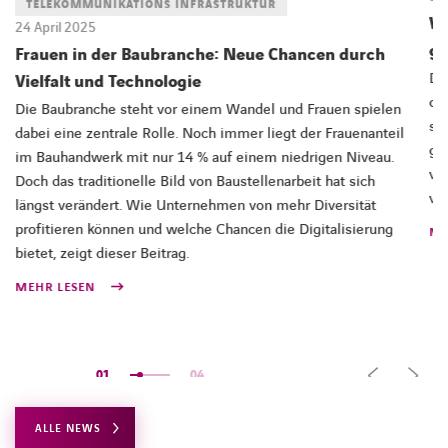
TELEKOMMUNIKATIONS INFRASTRUKTUR
Wa
24 April 2025
ge
Frauen in der Baubranche: Neue Chancen durch
DD
Vielfalt und Technologie
de
Die Baubranche steht vor einem Wandel und Frauen spielen
si
dabei eine zentrale Rolle. Noch immer liegt der Frauenanteil
ge
im Bauhandwerk mit nur 14 % auf einem niedrigen Niveau.
ve
Doch das traditionelle Bild von Baustellenarbeit hat sich
ve
längst verändert. Wie Unternehmen von mehr Diversität
profitieren können und welche Chancen die Digitalisierung
ME
bietet, zeigt dieser Beitrag.
MEHR LESEN
01
04
ALLE NEWS