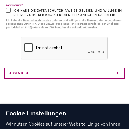
*
DATENSCHUTZ
ICH HABE DIE
DATENSCHUTZHINWEISE
GELESEN UND WILLIGE IN
DIE NUTZUNG DER ANGEGEBENEN PERSÖNLICHEN DATEN EIN.
Ich habe die
Datenschutzhinweise
gelesen und willige in die Nutzung der angegebenen
persönlichen Daten ein. Diese Einwilligung kann ich jederzeit schriftlich per Brief oder
per E-Mail an info@axians.de mit Wirkung für die Zukunft widerrufen.
Cookie Einstellungen
Wir nutzen Cookies auf unserer Website. Einige von ihnen