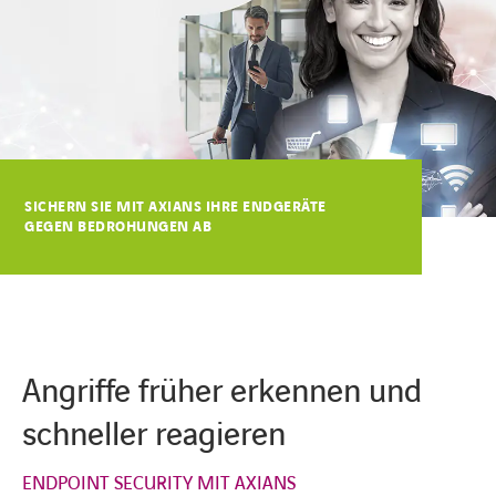
KARRIERE
Karriere
SICHERN SIE MIT AXIANS IHRE ENDGERÄTE
GEGEN BEDROHUNGEN AB
Subunternehmer
Kontakt
Angriffe früher erkennen und
schneller reagieren
ENDPOINT SECURITY MIT AXIANS