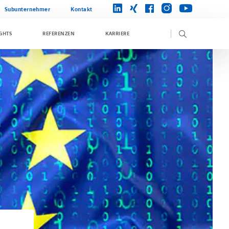
instagram
linkedin
xing
facebook
youtube
Subunternehmer
Kontakt
GHTS
REFERENZEN
KARRIERE