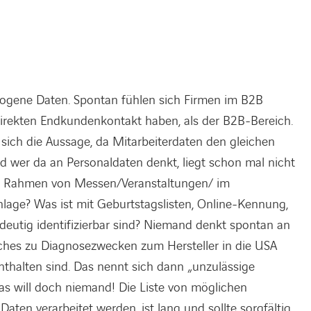
ogene Daten. Spontan fühlen sich Firmen im B2B
 direkten Endkundenkontakt haben, als der B2B-Bereich.
 sich die Aussage, da Mitarbeiterdaten den gleichen
d wer da an Personaldaten denkt, liegt schon mal nicht
 im Rahmen von Messen/Veranstaltungen/ im
nlage? Was ist mit Geburtstagslisten, Online-Kennung,
deutig identifizierbar sind? Niemand denkt spontan an
ches zu Diagnosezwecken zum Hersteller in die USA
thalten sind. Das nennt sich dann „unzulässige
as will doch niemand! Die Liste von möglichen
n verarbeitet werden, ist lang und sollte sorgfältig,