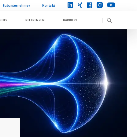
instagram
linkedin
xing
facebook
youtube
Subunternehmer
Kontakt
GHTS
REFERENZEN
KARRIERE