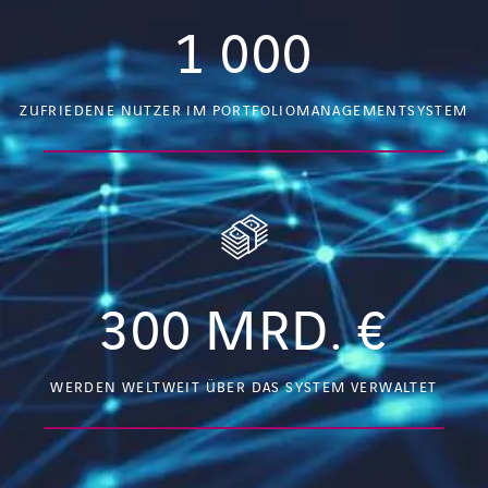
1 000
ZUFRIEDENE NUTZER IM PORTFOLIOMANAGEMENTSYSTEM
300
MRD. €
WERDEN WELTWEIT ÜBER DAS SYSTEM VERWALTET