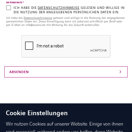
*
DATENSCHUTZ
ICH HABE DIE
DATENSCHUTZHINWEISE
GELESEN UND WILLIGE IN
DIE NUTZUNG DER ANGEGEBENEN PERSÖNLICHEN DATEN EIN.
Ich habe die
Datenschutzhinweise
gelesen und willige in die Nutzung der angegebenen
persönlichen Daten ein. Diese Einwilligung kann ich jederzeit schriftlich per Brief oder
per E-Mail an info@axians.de mit Wirkung für die Zukunft widerrufen.
Cookie Einstellungen
Wir nutzen Cookies auf unserer Website. Einige von ihnen