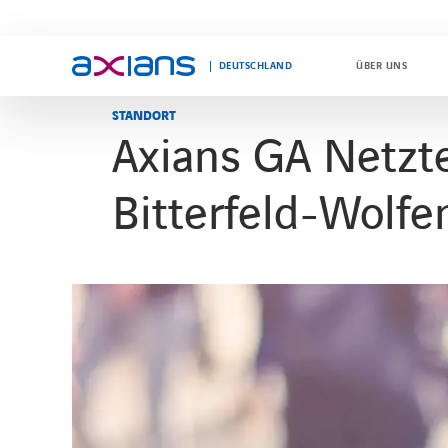
DEUTSCHLAND
ÜBER UNS
STANDORT
Axians GA Netzte
Search
keywords
Bitterfeld-Wolfe
: