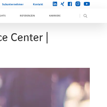
instagram
linkedin
xing
facebook
youtube
Subunternehmer
Kontakt
GHTS
REFERENZEN
KARRIERE
e Center |