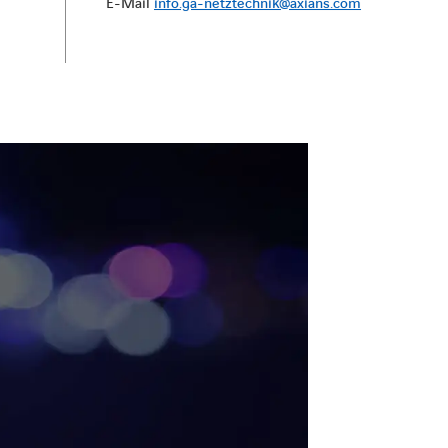
E-Mail
info.ga-netztechnik@axians.com