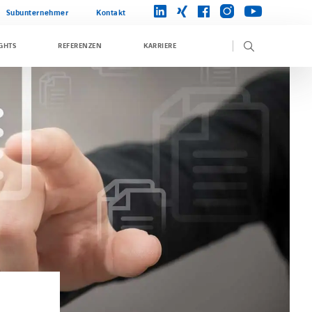
instagram
linkedin
xing
facebook
youtube
Subunternehmer
Kontakt
GHTS
REFERENZEN
KARRIERE