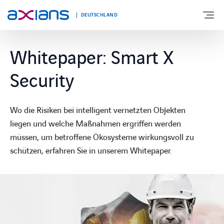
DEUTSCHLAND
Whitepaper: Smart X
ÜBER UNS
Security
PORTFOLIO
Wo die Risiken bei intelligent vernetzten Objekten
liegen und welche Maßnahmen ergriffen werden
PRODUKTE
müssen, um betroffene Ökosysteme wirkungsvoll zu
schützen, erfahren Sie in unserem Whitepaper.
BRANCHEN
NEWS UND INSIGHTS
REFERENZEN