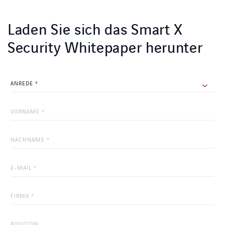
Laden Sie sich das Smart X
Security Whitepaper herunter
URL
Dieses
Feld
dient
zur
Validierung
und
sollte
nicht
verändert
werden.