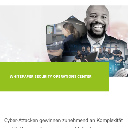
KARRIERE
Karriere
Subunternehmer
WHITEPAPER SECURITY OPERATIONS CENTER
Kontakt
Cyber-Attacken gewinnen zunehmend an Komplexität