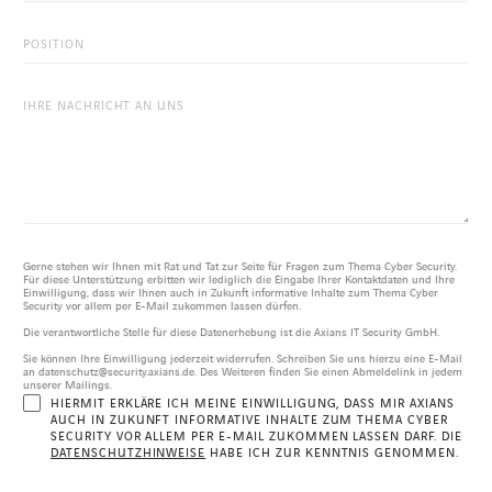
LINKEDIN
XING
FACEBOOK
INSTAGRAM
YOUTUB
Gerne stehen wir Ihnen mit Rat und Tat zur Seite für Fragen zum Thema Cyber Security.
Für diese Unterstützung erbitten wir lediglich die Eingabe Ihrer Kontaktdaten und Ihre
Einwilligung, dass wir Ihnen auch in Zukunft informative Inhalte zum Thema Cyber
Security vor allem per E-Mail zukommen lassen dürfen.
Die verantwortliche Stelle für diese Datenerhebung ist die Axians IT Security GmbH.
Sie können Ihre Einwilligung jederzeit widerrufen. Schreiben Sie uns hierzu eine E-Mail
an datenschutz@security.axians.de. Des Weiteren finden Sie einen Abmeldelink in jedem
unserer Mailings.
HIERMIT ERKLÄRE ICH MEINE EINWILLIGUNG, DASS MIR AXIANS
AUCH IN ZUKUNFT INFORMATIVE INHALTE ZUM THEMA CYBER
SECURITY VOR ALLEM PER E-MAIL ZUKOMMEN LASSEN DARF. DIE
DATENSCHUTZHINWEISE
HABE ICH ZUR KENNTNIS GENOMMEN.