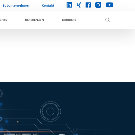
instagram
linkedin
xing
facebook
youtube
Subunternehmer
Kontakt
GHTS
REFERENZEN
KARRIERE