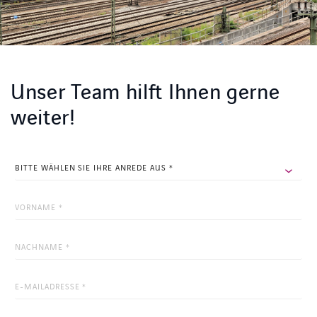
Unser Team hilft Ihnen gerne
weiter!
NAME
Dieses
Feld
dient
zur
Validierung
und
sollte
nicht
verändert
werden.