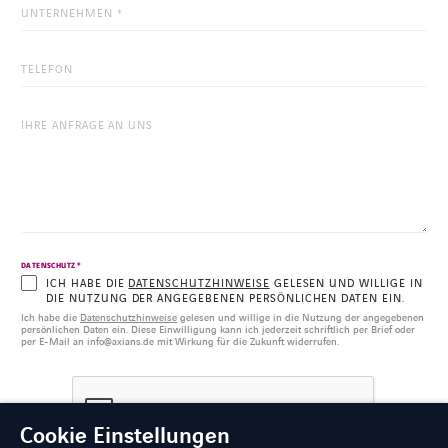
*
DATENSCHUTZ
ICH HABE DIE
DATENSCHUTZHINWEISE
GELESEN UND WILLIGE IN
DIE NUTZUNG DER ANGEGEBENEN PERSÖNLICHEN DATEN EIN.
Ich habe die
Datenschutzhinweise
gelesen und willige in die Nutzung der angegebenen
persönlichen Daten ein. Diese Einwilligung kann ich jederzeit schriftlich per Brief oder
per E-Mail an info@axians.de mit Wirkung für die Zukunft widerrufen.
Cookie Einstellungen