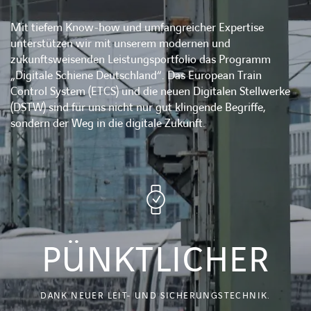
Mit tiefem Know-how und umfangreicher Expertise
unterstützen wir mit unserem modernen und
zukunftsweisenden Leistungsportfolio das Programm
„Digitale Schiene Deutschland“. Das European Train
Control System (ETCS) und die neuen Digitalen Stellwerke
(DSTW) sind für uns nicht nur gut klingende Begriffe,
sondern der Weg in die digitale Zukunft.
PÜNKTLICHER
DANK NEUER LEIT- UND SICHERUNGSTECHNIK.