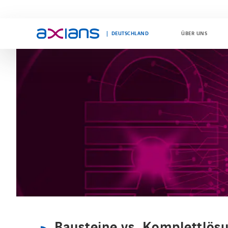
DEUTSCHLAND
ÜBER UNS
Search
keywords
:
Bausteine vs. Komplettlösun