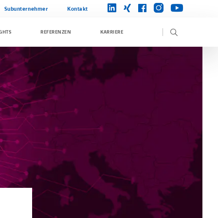
instagram
linkedin
xing
facebook
youtube
Subunternehmer
Kontakt
GHTS
REFERENZEN
KARRIERE